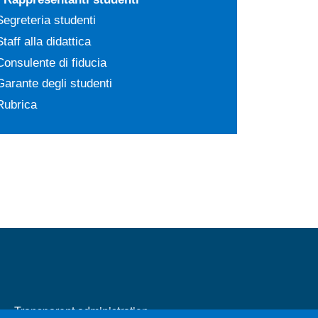
Segreteria studenti
Staff alla didattica
Consulente di fiducia
Garante degli studenti
Rubrica
MENÙ FOOTER 2
Transparent administration