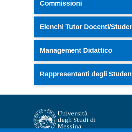
Commissioni
Elenchi Tutor Docenti/Studen
Management Didattico
Rappresentanti degli Studen