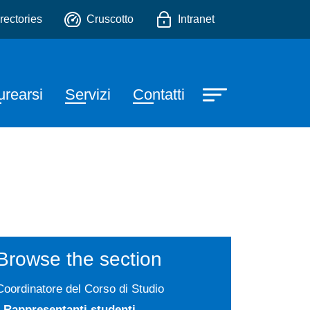
utrizione Umana
o
rectories
Cruscotto
Intranet
urearsi
Servizi
Contatti
Browse the section
Coordinatore del Corso di Studio
Rappresentanti studenti