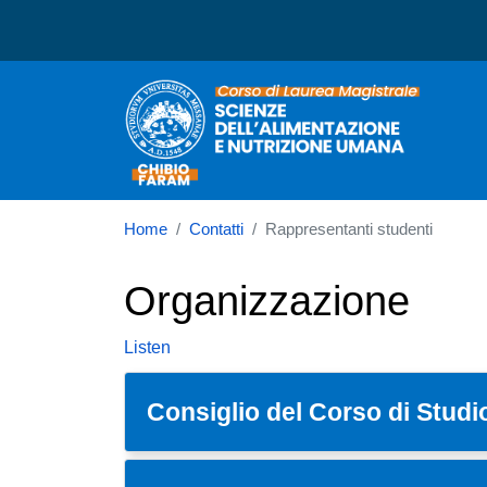
Corso di laurea in Scien
Home
Contatti
Rappresentanti studenti
Organizzazione
Listen
Consiglio del Corso di Studi