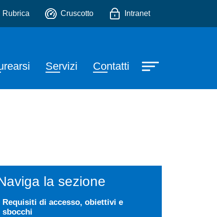
utrizione Umana
io
Rubrica
Cruscotto
Intranet
urearsi
Servizi
Contatti
Naviga la sezione
Requisiti di accesso, obiettivi e
sbocchi