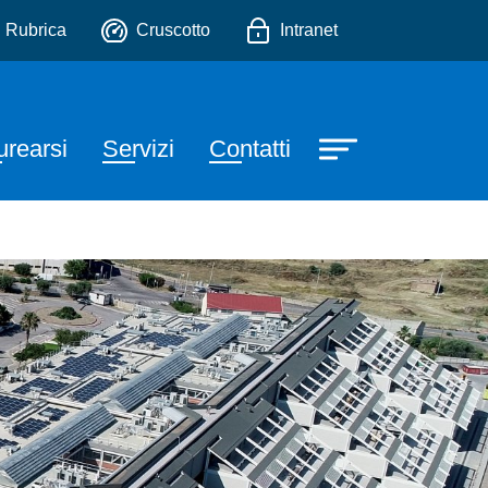
utrizione Umana
io
Rubrica
Cruscotto
Intranet
urearsi
Servizi
Contatti