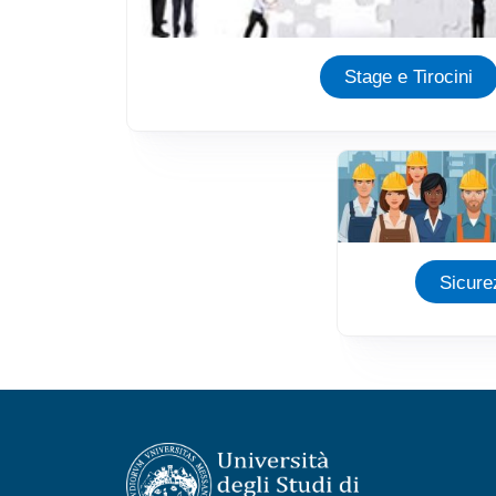
Stage e Tirocini
Immagine
Sicure