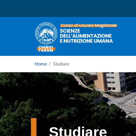
Corso di laurea in Scien
Home
Studiare
Immagine
Studiare