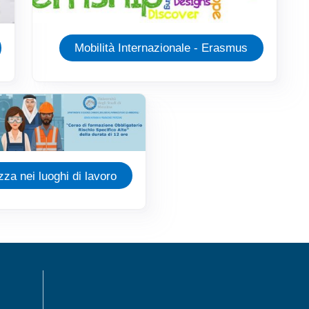
Mobilità Internazionale - Erasmus
zza nei luoghi di lavoro
MENÙ FOOTER 1