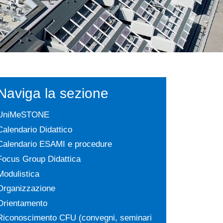
Naviga la sezione
UniMeSTONE
Calendario Didattico
Calendario ESAMI e procedure
Focus Group Didattica
Modulistica
Organizzazione
Orientamento
Riconoscimento CFU (convegni, seminari